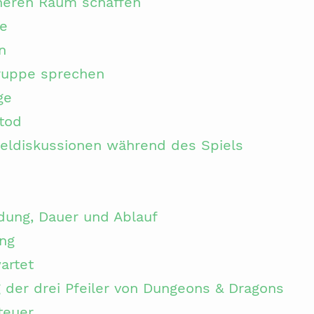
heren Raum schaffen
e
n
ruppe sprechen
ge
tod
eldiskussionen während des Spiels
dung, Dauer und Ablauf
ng
artet
g der drei Pfeiler von Dungeons & Dragons
teuer