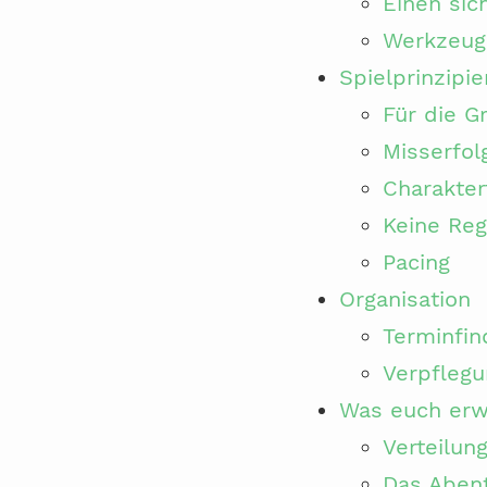
Einen sic
Werkzeug
Spielprinzipie
Für die G
Misserfol
Charakter
Keine Reg
Pacing
Organisation
Terminfin
Verpflegu
Was euch erw
Verteilun
Das Aben