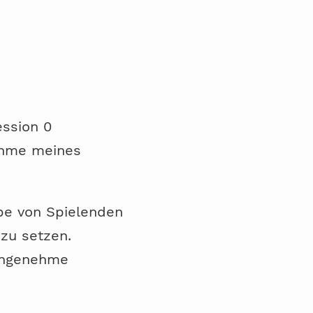
ession 0
ahme meines
ppe von Spielenden
zu setzen.
 angenehme