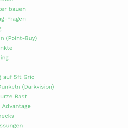
ter bauen
ng-Fragen
g
en (Point-Buy)
nkte
sing
auf 5ft Grid
Dunkeln (Darkvision)
urze Rast
c Advantage
hecks
assungen