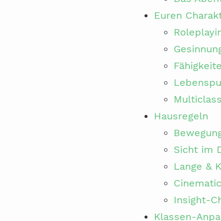
Euren Charak
Roleplayi
Gesinnun
Fähigkeit
Lebenspu
Multiclas
Hausregeln
Bewegung 
Sicht im 
Lange & K
Cinemati
Insight-C
Klassen-Anp