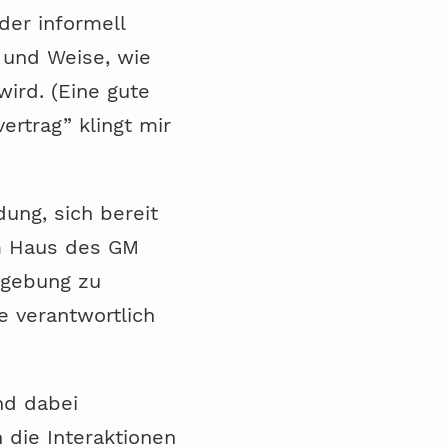
der informell
t und Weise, wie
wird. (Eine gute
rtrag” klingt mir
ung, sich bereit
im Haus des GM
umgebung zu
e verantwortlich
nd dabei
 die Interaktionen